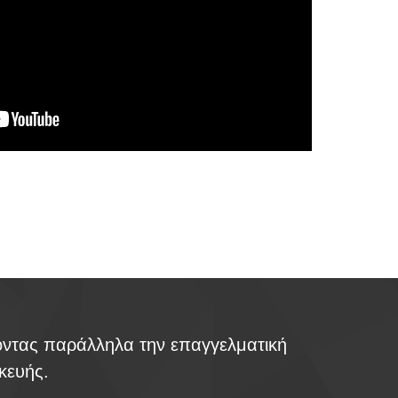
οντας παράλληλα την επαγγελματική
κευής.