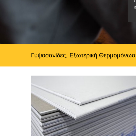
Γυψοσανίδες, Εξωτερική Θερμομόνωση,