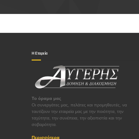
Η Εταρεία
Το όραμα μας
Οι συνεργάτες μας, πελάτες και προμηθευτές, να
ταυτίζουν την εταιρεία μας με την ποιότητα, την
ταχύτητα, την συνέπεια, την αξιοπιστία και την
σοβαρότητα.
Περισσότερα