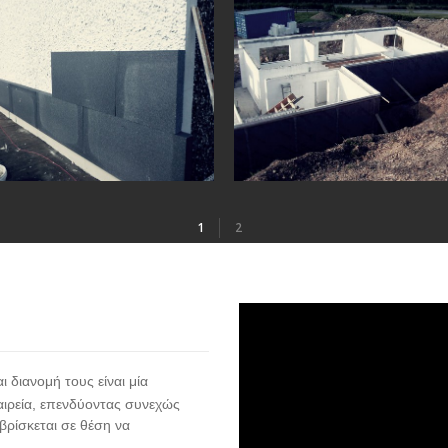
1
2
 διανομή τους είναι μία
ταιρεία, επενδύοντας συνεχώς
βρίσκεται σε θέση να