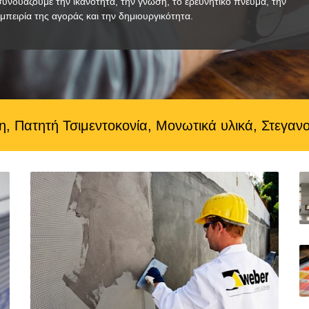
συνδυάζουμε την ικανότητα, την γνώση, το ερευνητικό πνεύμα, την
εμπειρία της αγοράς και την δημιουργικότητα.
 Πατητή Τσιμεντοκονία, Μονωτικά υλικά, Στεγαν