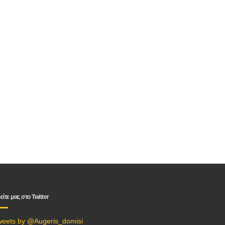
είτε μας στο Twitter
weets by @Augeris_domisi