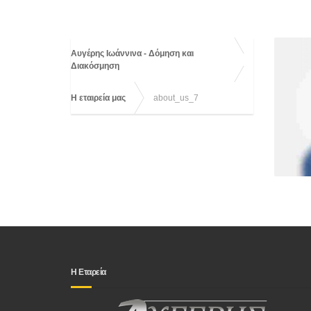
Αυγέρης Ιωάννινα - Δόμηση και
Διακόσμηση
Η εταιρεία μας
about_us_7
Η Εταρεία