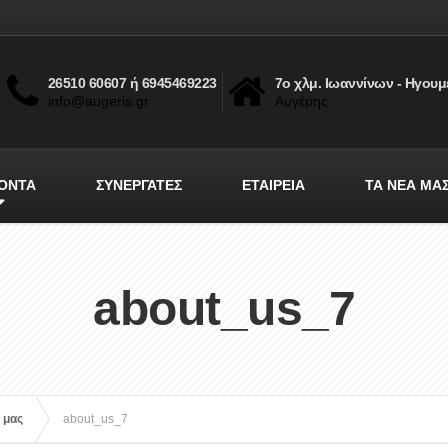
26510 60607 ή 6945469223
7ο χλμ. Ιωαννίνων - Ηγουμ
info@augeris.gr
Αυγέρης
ΟΝΤΑ
ΣΥΝΕΡΓΑΤΕΣ
ΕΤΑΙΡΕΙΑ
ΤΑ ΝΕΑ ΜΑ
about_us_7
α μας
about_us_7