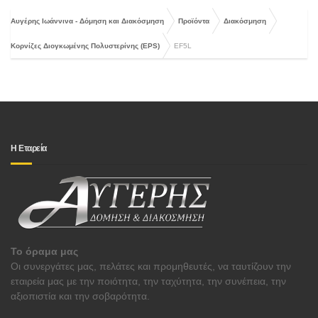
Αυγέρης Ιωάννινα - Δόμηση και Διακόσμηση
Προϊόντα
Διακόσμηση
Κορνίζες Διογκωμένης Πολυστερίνης (EPS)
EF5L
Η Εταρεία
Το όραμα μας
Οι συνεργάτες μας, πελάτες και προμηθευτές, να ταυτίζουν την
εταιρεία μας με την ποιότητα, την ταχύτητα, την συνέπεια, την
αξιοπιστία και την σοβαρότητα.