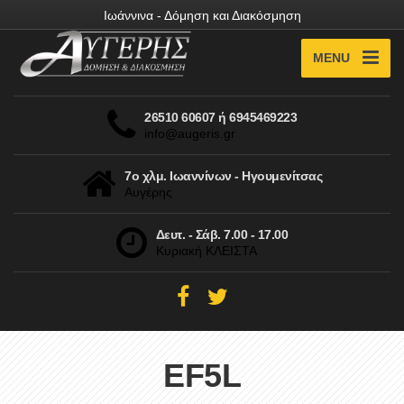
Ιωάννινα - Δόμηση και Διακόσμηση
MENU
26510 60607 ή 6945469223
info@augeris.gr
7ο χλμ. Ιωαννίνων - Ηγουμενίτσας
Αυγέρης
Δευτ. - Σάβ. 7.00 - 17.00
Κυριακή ΚΛΕΙΣΤΑ
EF5L