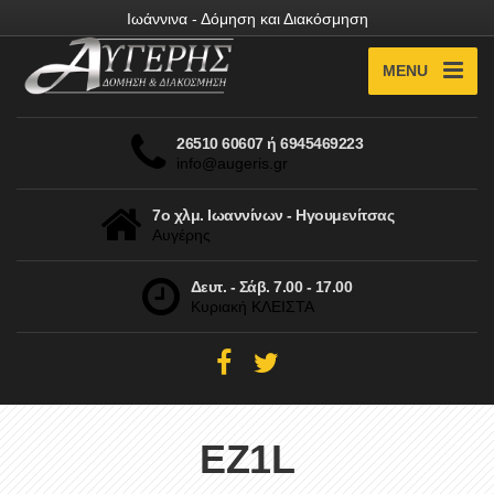
Ιωάννινα - Δόμηση και Διακόσμηση
MENU
26510 60607 ή 6945469223
info@augeris.gr
7ο χλμ. Ιωαννίνων - Ηγουμενίτσας
Αυγέρης
Δευτ. - Σάβ. 7.00 - 17.00
Κυριακή ΚΛΕΙΣΤΑ
EZ1L