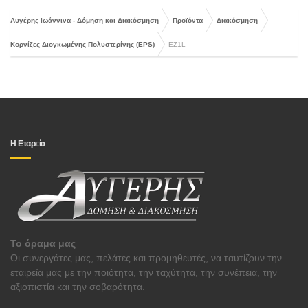
Αυγέρης Ιωάννινα - Δόμηση και Διακόσμηση
Προϊόντα
Διακόσμηση
Κορνίζες Διογκωμένης Πολυστερίνης (EPS)
EZ1L
Η Εταρεία
Το όραμα μας
Οι συνεργάτες μας, πελάτες και προμηθευτές, να ταυτίζουν την
εταιρεία μας με την ποιότητα, την ταχύτητα, την συνέπεια, την
αξιοπιστία και την σοβαρότητα.