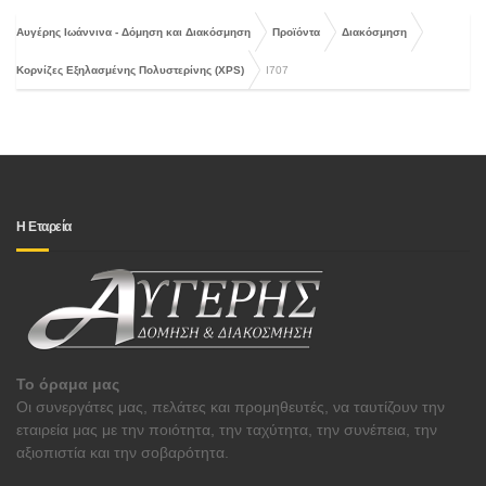
Αυγέρης Ιωάννινα - Δόμηση και Διακόσμηση
Προϊόντα
Διακόσμηση
Κορνίζες Εξηλασμένης Πολυστερίνης (XPS)
I707
Η Εταρεία
Το όραμα μας
Οι συνεργάτες μας, πελάτες και προμηθευτές, να ταυτίζουν την
εταιρεία μας με την ποιότητα, την ταχύτητα, την συνέπεια, την
αξιοπιστία και την σοβαρότητα.