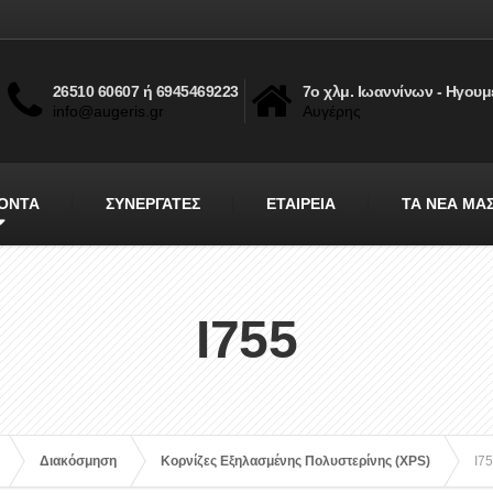
26510 60607 ή 6945469223
7ο χλμ. Ιωαννίνων - Ηγουμ
info@augeris.gr
Αυγέρης
ΟΝΤΑ
ΣΥΝΕΡΓΑΤΕΣ
ΕΤΑΙΡΕΙΑ
ΤΑ ΝΕΑ ΜΑ
I755
Διακόσμηση
Κορνίζες Εξηλασμένης Πολυστερίνης (XPS)
I7