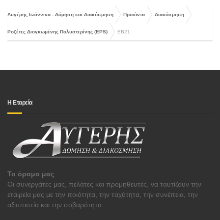
Αυγέρης Ιωάννινα - Δόμηση και Διακόσμηση
Προϊόντα
Διακόσμηση
Ροζέτες Διογκωμένης Πολυστερίνης (EPS)
EB21
Η Εταρεία
Το όραμα μας
Οι συνεργάτες μας, πελάτες και προμηθευτές, να ταυτίζουν την
εταιρεία μας με την ποιότητα, την ταχύτητα, την συνέπεια, την
αξιοπιστία και την σοβαρότητα.