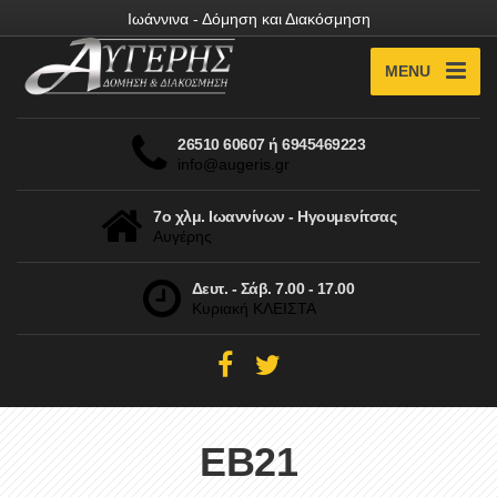
Ιωάννινα - Δόμηση και Διακόσμηση
MENU
26510 60607 ή 6945469223
info@augeris.gr
7ο χλμ. Ιωαννίνων - Ηγουμενίτσας
Αυγέρης
Δευτ. - Σάβ. 7.00 - 17.00
Κυριακή ΚΛΕΙΣΤΑ
EB21