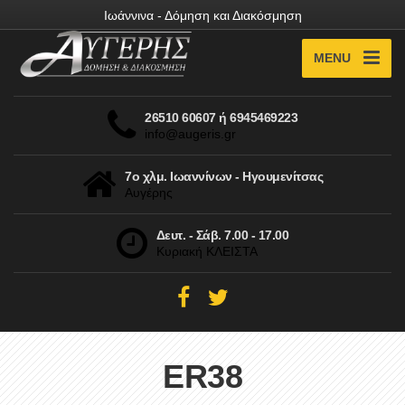
Ιωάννινα - Δόμηση και Διακόσμηση
MENU
26510 60607 ή 6945469223
info@augeris.gr
7ο χλμ. Ιωαννίνων - Ηγουμενίτσας
Αυγέρης
Δευτ. - Σάβ. 7.00 - 17.00
Κυριακή ΚΛΕΙΣΤΑ
ER38