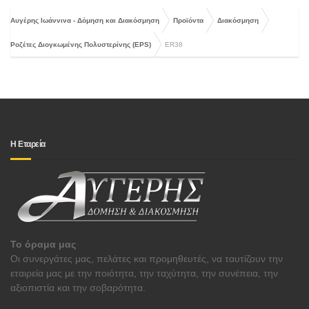
Αυγέρης Ιωάννινα - Δόμηση και Διακόσμηση
Προϊόντα
Διακόσμηση
Ροζέτες Διογκωμένης Πολυστερίνης (EPS)
ER38
Η Εταρεία
Το όραμα μας
Οι συνεργάτες μας, πελάτες και προμηθευτές, να ταυτίζουν την
εταιρεία μας με την ποιότητα, την ταχύτητα, την συνέπεια, την
αξιοπιστία και την σοβαρότητα.