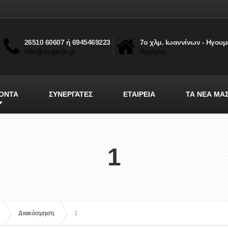
26510 60607 ή 6945469223
7ο χλμ. Ιωαννίνων - Ηγουμ
info@augeris.gr
Αυγέρης
ΟΝΤΑ
ΣΥΝΕΡΓΑΤΕΣ
ΕΤΑΙΡΕΙΑ
ΤΑ ΝΕΑ ΜΑ
1
Διακόσμηση
1