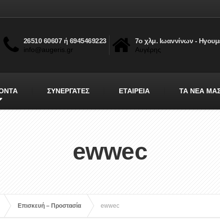
26510 60607 ή 6945469223
7ο χλμ. Ιωαννίνων - Ηγουμ
info@augeris.gr
Αυγέρης
ΟΝΤΑ
ΣΥΝΕΡΓΑΤΕΣ
ΕΤΑΙΡΕΙΑ
ΤΑ ΝΕΑ ΜΑ
ewwec
Επισκευή – Προστασία
ewwec