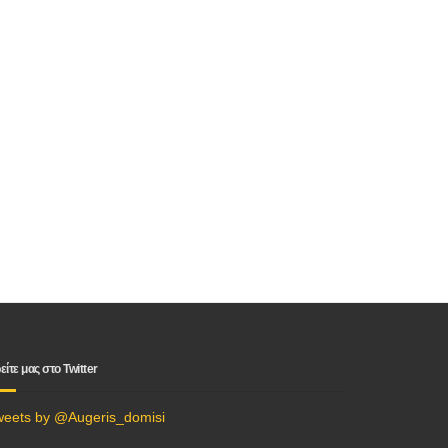
είτε μας στο Twitter
weets by @Augeris_domisi