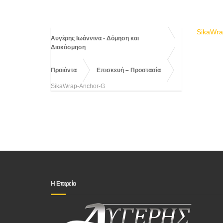
SikaWra
Αυγέρης Ιωάννινα - Δόμηση και
Διακόσμηση
Προϊόντα
Επισκευή – Προστασία
SikaWrap-Anchor-G
Η Εταρεία