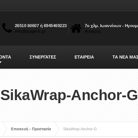
26510 60607 ή 6945469223
7ο χλμ. Ιωαννίνων - Ηγουμ
info@augeris.gr
Αυγέρης
ΟΝΤΑ
ΣΥΝΕΡΓΑΤΕΣ
ΕΤΑΙΡΕΙΑ
ΤΑ ΝΕΑ ΜΑ
SikaWrap-Anchor-G
Επισκευή – Προστασία
SikaWrap-Anchor-G