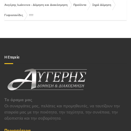
Αυγέρης Ιωάννινα - Δόμηση και Διακόσμηση
Προϊόντα
Ξηρά Δόμηση
Γυψοσανίδες
fffff
Η Εταρεία
Το όραμα μας
Οι συνεργάτες μας, πελάτες και προμηθευτές, να ταυτίζουν την
εταιρεία μας με την ποιότητα, την ταχύτητα, την συνέπεια, την
αξιοπιστία και την σοβαρότητα.
Περισσότερα