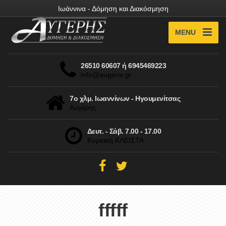
Ιωάννινα - Δόμηση και Διακόσμηση
MENU
26510 60607 ή 6945469223
info@augeris.gr
7ο χλμ. Ιωαννίνων - Ηγουμενίτσας
Αυγέρης
Δευτ. - Σάβ. 7.00 - 17.00
Κυριακή ΚΛΕΙΣΤΑ
fffff