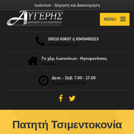
Ιωάννινα - Δόμηση και Διακόσμηση
MENU
26510 60607 ή 6945469223
info@augeris.gr
7ο χλμ. Ιωαννίνων - Ηγουμενίτσας
Αυγέρης
Δευτ. - Σάβ. 7.00 - 17.00
Κυριακή ΚΛΕΙΣΤΑ
Πατητή Τσιμεντοκονία