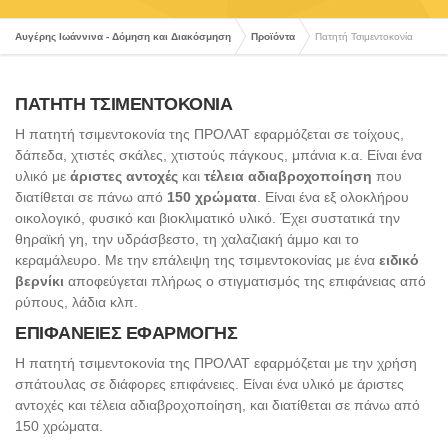
Αυγέρης Ιωάννινα - Δόμηση και Διακόσμηση
Προϊόντα
Πατητή Τσιμεντοκονία
ΠΑΤΗΤΗ ΤΣΙΜΕΝΤΟΚΟΝΙΑ
Η πατητή τσιμεντοκονία της ΠΡΟΛΑΤ εφαρμόζεται σε τοίχους,
δάπεδα, χτιστές σκάλες, χτιστούς πάγκους, μπάνια κ.α. Είναι ένα
υλικό με
άριστες αντοχές
και
τέλεια αδιαβροχοποίηση
που
διατίθεται σε πάνω από
150 χρώματα
. Είναι ένα εξ ολοκλήρου
οικολογικό, φυσικό και βιοκλιματικό υλικό. Έχει συστατικά την
θηραϊκή γη, την υδράσβεστο, τη χαλαζιακή άμμο και το
κεραμάλευρο. Με την επάλειψη της τσιμεντοκονίας με ένα
ειδικό
βερνίκι
αποφεύγεται πλήρως ο στιγματισμός της επιφάνειας από
ρύπους, λάδια κλπ.
ΕΠΙΦΑΝΕΙΕΣ ΕΦΑΡΜΟΓΗΣ
Η πατητή τσιμεντοκονία της ΠΡΟΛΑΤ εφαρμόζεται με την χρήση
σπάτουλας σε διάφορες επιφάνειες. Είναι ένα υλικό με άριστες
αντοχές και τέλεια αδιαβροχοποίηση, και διατίθεται σε πάνω από
150 χρώματα.