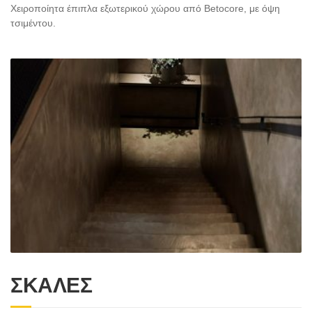
Χειροποίητα έπιπλα εξωτερικού χώρου από Betocore, με όψη
τσιμέντου.
ΣΚΑΛΕΣ