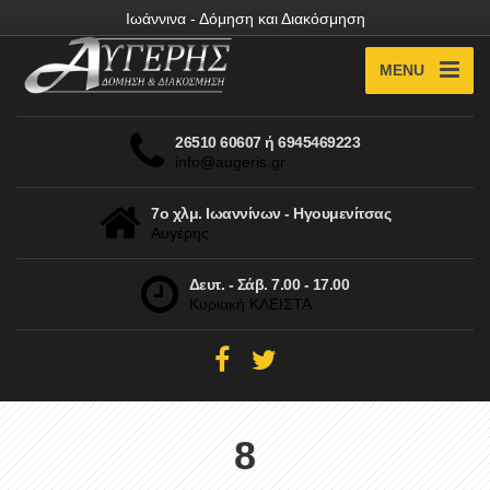
Ιωάννινα - Δόμηση και Διακόσμηση
MENU
26510 60607 ή 6945469223
info@augeris.gr
7ο χλμ. Ιωαννίνων - Ηγουμενίτσας
Αυγέρης
Δευτ. - Σάβ. 7.00 - 17.00
Κυριακή ΚΛΕΙΣΤΑ
8