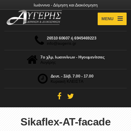
Ιωάννινα - Δόμηση και Διακόσμηση
MENU
26510 60607 ή 6945469223
info@augeris.gr
7ο χλμ. Ιωαννίνων - Ηγουμενίτσας
Αυγέρης
Δευτ. - Σάβ. 7.00 - 17.00
Κυριακή ΚΛΕΙΣΤΑ
Sikaflex-AT-facade