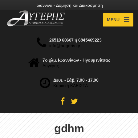
Ιωάννινα - Δόμηση και Διακόσμηση
MENU
26510 60607 ή 6945469223
info@augeris.gr
7ο χλμ. Ιωαννίνων - Ηγουμενίτσας
Αυγέρης
Δευτ. - Σάβ. 7.00 - 17.00
Κυριακή ΚΛΕΙΣΤΑ
gdhm