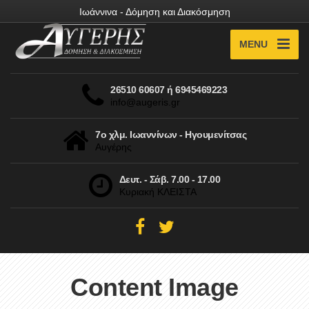
Ιωάννινα - Δόμηση και Διακόσμηση
MENU
26510 60607 ή 6945469223
info@augeris.gr
7ο χλμ. Ιωαννίνων - Ηγουμενίτσας
Αυγέρης
Δευτ. - Σάβ. 7.00 - 17.00
Κυριακή ΚΛΕΙΣΤΑ
Content Image