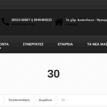
26510 60607 ή 6945469223
7ο χλμ. Ιωαννίνων - Ηγουμ
info@augeris.gr
Αυγέρης
ΟΝΤΑ
ΣΥΝΕΡΓΑΤΕΣ
ΕΤΑΙΡΕΙΑ
ΤΑ ΝΕΑ ΜΑ
30
Στεγανοποίηση
Δωμάτων
30