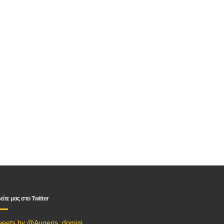
είτε μας στο Twitter
weets by @Augeris_domisi