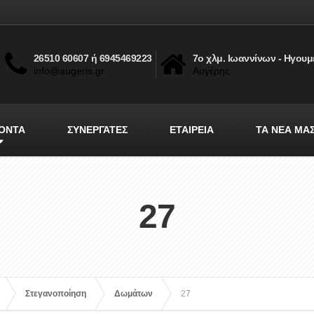
26510 60607 ή 6945469223
7ο χλμ. Ιωαννίνων - Ηγουμ
info@augeris.gr
Αυγέρης
ΟΝΤΑ
ΣΥΝΕΡΓΑΤΕΣ
ΕΤΑΙΡΕΙΑ
ΤΑ ΝΕΑ ΜΑ
27
Στεγανοποίηση
Δωμάτων
27