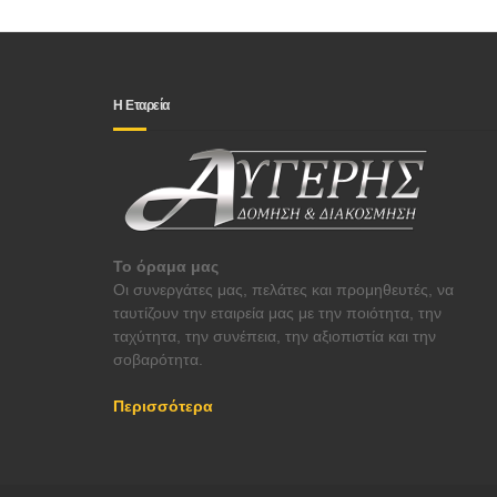
Η Εταρεία
Το όραμα μας
Οι συνεργάτες μας, πελάτες και προμηθευτές, να
ταυτίζουν την εταιρεία μας με την ποιότητα, την
ταχύτητα, την συνέπεια, την αξιοπιστία και την
σοβαρότητα.
Περισσότερα