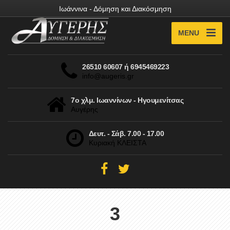
Ιωάννινα - Δόμηση και Διακόσμηση
MENU
26510 60607 ή 6945469223
info@augeris.gr
7ο χλμ. Ιωαννίνων - Ηγουμενίτσας
Αυγέρης
Δευτ. - Σάβ. 7.00 - 17.00
Κυριακή ΚΛΕΙΣΤΑ
3