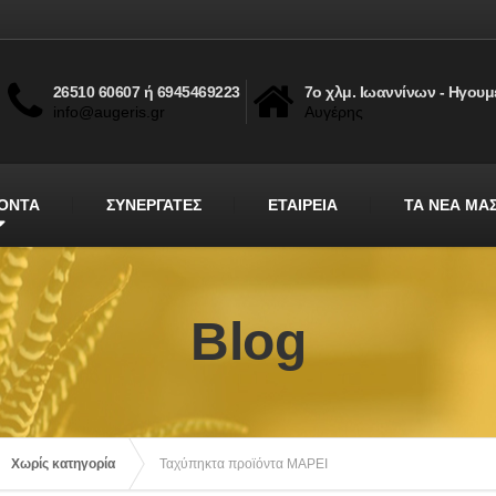
26510 60607 ή 6945469223
7ο χλμ. Ιωαννίνων - Ηγουμ
info@augeris.gr
Αυγέρης
ΟΝΤΑ
ΣΥΝΕΡΓΑΤΕΣ
ΕΤΑΙΡΕΙΑ
ΤΑ ΝΕΑ ΜΑ
Blog
Χωρίς κατηγορία
Ταχύπηκτα προϊόντα MAPEI