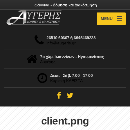
Ιωάννινα - Δόμηση και Διακόσμηση
MENU
26510 60607 ή 6945469223
info@augeris.gr
7ο χλμ. Ιωαννίνων - Ηγουμενίτσας
Αυγέρης
Δευτ. - Σάβ. 7.00 - 17.00
Κυριακή ΚΛΕΙΣΤΑ
client.png