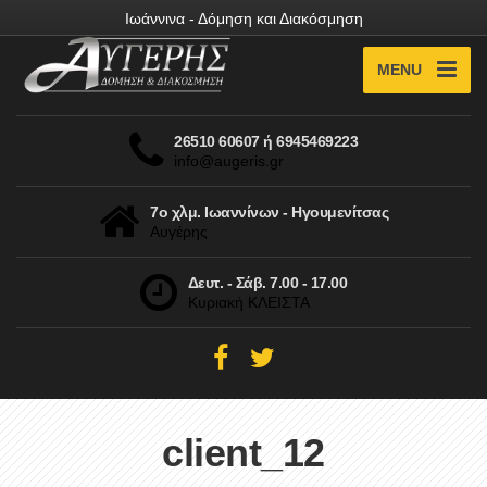
Ιωάννινα - Δόμηση και Διακόσμηση
MENU
26510 60607 ή 6945469223
info@augeris.gr
7ο χλμ. Ιωαννίνων - Ηγουμενίτσας
Αυγέρης
Δευτ. - Σάβ. 7.00 - 17.00
Κυριακή ΚΛΕΙΣΤΑ
client_12