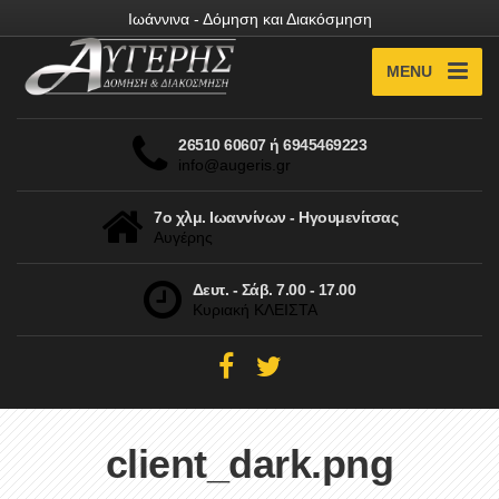
Ιωάννινα - Δόμηση και Διακόσμηση
MENU
26510 60607 ή 6945469223
info@augeris.gr
7ο χλμ. Ιωαννίνων - Ηγουμενίτσας
Αυγέρης
Δευτ. - Σάβ. 7.00 - 17.00
Κυριακή ΚΛΕΙΣΤΑ
client_dark.png