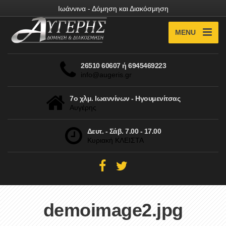
Ιωάννινα - Δόμηση και Διακόσμηση
MENU
26510 60607 ή 6945469223
info@augeris.gr
7ο χλμ. Ιωαννίνων - Ηγουμενίτσας
Αυγέρης
Δευτ. - Σάβ. 7.00 - 17.00
Κυριακή ΚΛΕΙΣΤΑ
demoimage2.jpg