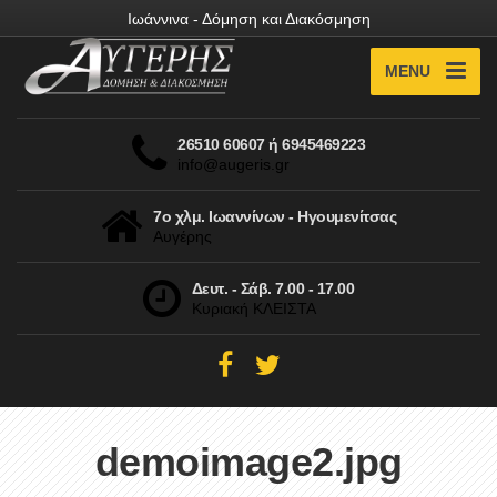
Ιωάννινα - Δόμηση και Διακόσμηση
MENU
26510 60607 ή 6945469223
info@augeris.gr
7ο χλμ. Ιωαννίνων - Ηγουμενίτσας
Αυγέρης
Δευτ. - Σάβ. 7.00 - 17.00
Κυριακή ΚΛΕΙΣΤΑ
demoimage2.jpg