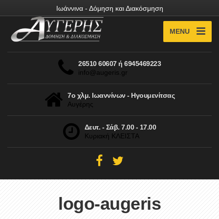
Ιωάννινα - Δόμηση και Διακόσμηση
MENU
26510 60607 ή 6945469223
info@augeris.gr
7ο χλμ. Ιωαννίνων - Ηγουμενίτσας
Αυγέρης
Δευτ. - Σάβ. 7.00 - 17.00
Κυριακή ΚΛΕΙΣΤΑ
logo-augeris