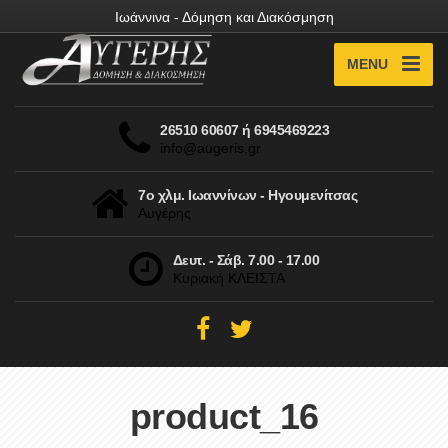
Ιωάννινα - Δόμηση και Διακόσμηση
MENU
26510 60607 ή 6945469223
info@augeris.gr
7ο χλμ. Ιωαννίνων - Ηγουμενίτσας
Αυγέρης
Δευτ. - Σάβ. 7.00 - 17.00
Κυριακή ΚΛΕΙΣΤΑ
product_16