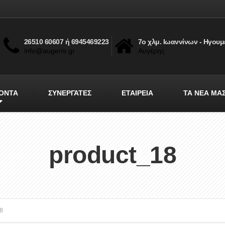
26510 60607 ή 6945469223
7ο χλμ. Ιωαννίνων - Ηγουμ
info@augeris.gr
Αυγέρης
ΟΝΤΑ
ΣΥΝΕΡΓΑΤΕΣ
ΕΤΑΙΡΕΙΑ
ΤΑ ΝΕΑ ΜΑ
product_18
8