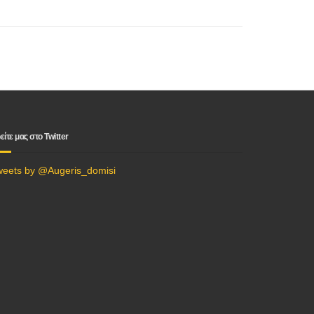
είτε μας στο Twitter
weets by @Augeris_domisi