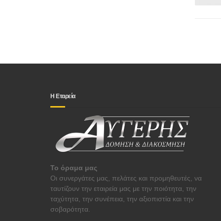
Η Εταρεία
Το όραμα μας
Οι συνεργάτες μας, πελάτες και προμηθευτές, να
ταυτίζουν την εταιρεία μας με την ποιότητα, την
ταχύτητα, την συνέπεια, την αξιοπιστία και την
σοβαρότητα.